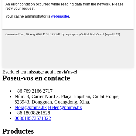
Escriu el teu missatge aquí i envia'ns-el
Poseu-vos en contacte
+86 769 2166 2717
Núm. 3, Carrer Nord 3, Plaça Tingshan, Ciutat Houjie,
523943, Dongguan, Guangdong, Xina.
Nora@pmma.hk
Helen@pmma.hk
+86 18098261528
008618573571322
Productes