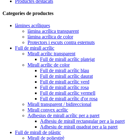
Productes destacats
Categories de productes
làmines acríliques
làmina acrílica transparent
làmina acrílica de color
Protectors i escuts contra esternuts
Full de mirall acrílic
Mirall acrílic transparent
Full de mirall acrílic platejat
Mirall acrílic de color
Full de mirall acrílic blau
Full de mirall acrílic daurat
Full de mirall acrílic verd
Full de mirall acrílic rosa
Full de mirall acrílic vermell
Full de mirall acrílic d'or rosa
Mirall transparent / bidireccional
Mirall convex acrílic
Adhesius de mirall acrílic per a paret
Adhesiu de mirall rectangular per a la paret
Adhesiu de mirall quadrat per a la paret
Full de mirall de plàstic
Mirall de poliestirè