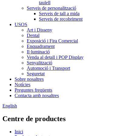
taulell
Serveis de personalització
Serveis de tall a mida
Serveis de recobriment
USOS
Art i Disseny
Dental
Exposició i Fira Comercial
Enquadrament
Il·luminació
Venda al detall i POP Display
Senyalització
Automoció i Transport
Seguretat
Sobre nosaltres
Notícies
Preguntes freqüents
Contacta amb nosaltres
English
Centre de productes
Inici