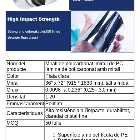
Nom del
Mirall de policarbonat, mirall de PC,
producte
làmina de policarbonat amb mirall
Color
Plata clara
Mida
36" x 72" (915 * 1830 mm), tall a mida
Gruix
0,0098" a 0,236" (0,25 - 3,0 mm)
Densitat
1.20
Emmascarament
Polifilm
Alta resistència a l'impacte, durabilitat,
Característiques
claredat cristal·lina
MOQ
50 fulls
Superfície amb pel·lícula de PE