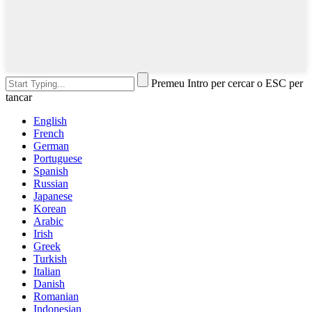
Premeu Intro per cercar o ESC per
tancar
English
French
German
Portuguese
Spanish
Russian
Japanese
Korean
Arabic
Irish
Greek
Turkish
Italian
Danish
Romanian
Indonesian