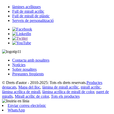
làmines acríliques
Full de mirall acrílic
Full de mirall de plàstic
Serveis de personalització
Contacta amb nosaltres
Notícies
Sobre nosaltres
Preguntes freqüents
© Drets d'autor - 2010-2025: Tots els drets reservats.
Productes
destacats
,
Mapa del lloc
,
làmina de mirall acrílic
,
mirall acrílic
,
làmina acrílica de mirall
,
làmina acrílica de mirall de color
,
paret de
miralls
,
Mirall acrílic de color
,
Tots els productes
Enviar correu electrònic
WhatsApp