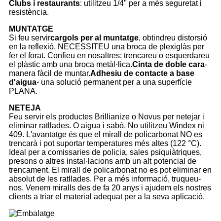
Clubs i restaurants
: utilitzeu 1/4" per a més seguretat i
resistència.
MUNTATGE
Si feu servir
cargols per al muntatge
, obtindreu distorsió
en la reflexió. NECESSITEU una broca de plexiglàs per
fer el forat. Confieu en nosaltres: trencareu o esquerdareu
el plàstic amb una broca metàl·lica.
Cinta de doble cara
-
manera fàcil de muntar.
Adhesiu de contacte a base
d'aigua
- una solució permanent per a una superfície
PLANA.
NETEJA
Feu servir els productes Brillianize o Novus per netejar i
eliminar ratllades. O aigua i sabó. No utilitzeu Windex ni
409. L'avantatge és que el mirall de policarbonat NO es
trencarà i pot suportar temperatures més altes (122 °C).
Ideal per a comissaries de policia, sales psiquiàtriques,
presons o altres instal·lacions amb un alt potencial de
trencament. El mirall de policarbonat no es pot eliminar en
absolut de les ratllades. Per a més informació, truqueu-
nos. Venem miralls des de fa 20 anys i ajudem els nostres
clients a triar el material adequat per a la seva aplicació.