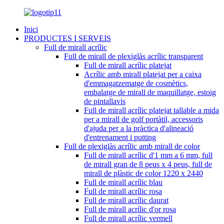
Inici
PRODUCTES I SERVEIS
Full de mirall acrílic
Full de mirall de plexiglàs acrílic transparent
Full de mirall acrílic platejat
Acrílic amb mirall platejat per a caixa
d'emmagatzematge de cosmètics,
embalatge de mirall de maquillatge, estoig
de pintallavis
Full de mirall acrílic platejat tallable a mida
per a mirall de golf portàtil, accessoris
d'ajuda per a la pràctica d'alineació
d'entrenament i putting
Full de plexiglàs acrílic amb mirall de color
Full de mirall acrílic d'1 mm a 6 mm, full
de mirall gran de 8 peus x 4 peus, full de
mirall de plàstic de color 1220 x 2440
Full de mirall acrílic blau
Full de mirall acrílic rosa
Full de mirall acrílic daurat
Full de mirall acrílic d'or rosa
Full de mirall acrílic vermell