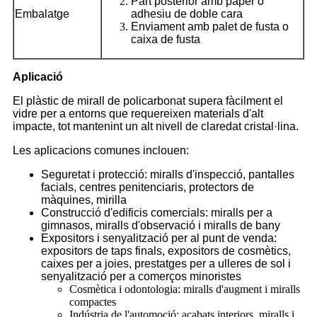
Part posterior amb paper o
Embalatge
adhesiu de doble cara
Enviament amb palet de fusta o
caixa de fusta
Aplicació
El plàstic de mirall de policarbonat supera fàcilment el
vidre per a entorns que requereixen materials d'alt
impacte, tot mantenint un alt nivell de claredat cristal·lina.
Les aplicacions comunes inclouen:
Seguretat i protecció: miralls d'inspecció, pantalles
facials, centres penitenciaris, protectors de
màquines, mirilla
Construcció d'edificis comercials: miralls per a
gimnasos, miralls d'observació i miralls de bany
Expositors i senyalització per al punt de venda:
expositors de taps finals, expositors de cosmètics,
caixes per a joies, prestatges per a ulleres de sol i
senyalització per a comerços minoristes
Cosmètica i odontologia: miralls d'augment i miralls
compactes
Indústria de l'automoció: acabats interiors, miralls i