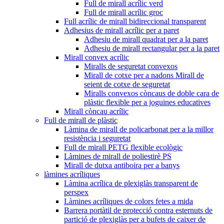
Full de mirall acrílic verd
Full de mirall acrílic groc
Full acrílic de mirall bidireccional transparent
Adhesius de mirall acrílic per a paret
Adhesiu de mirall quadrat per a la paret
Adhesiu de mirall rectangular per a la paret
Mirall convex acrílic
Miralls de seguretat convexos
Mirall de cotxe per a nadons Mirall de
seient de cotxe de seguretat
Miralls convexos còncaus de doble cara de
plàstic flexible per a joguines educatives
Mirall còncau acrílic
Full de mirall de plàstic
Làmina de mirall de policarbonat per a la millor
resistència i seguretat
Full de mirall PETG flexible ecològic
Làmines de mirall de poliestirè PS
Mirall de dutxa antiboira per a banys
làmines acríliques
Làmina acrílica de plexiglàs transparent de
perspex
Làmines acríliques de colors fetes a mida
Barrera portàtil de protecció contra esternuts de
partició de plexiglàs per a bufets de caixer de