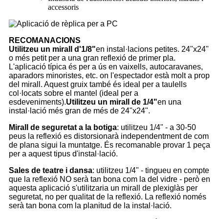
accessoris
RECOMANACIONS
Utilitzeu un mirall d'1/8"
en instal·lacions petites. 24"x24"
o més petit per a una gran reflexió de primer pla.
L'aplicació típica és per a ús en vaixells, autocaravanes,
aparadors minoristes, etc. on l'espectador està molt a prop
del mirall. Aquest gruix també és ideal per a taulells
col·locats sobre el mantel (ideal per a
esdeveniments).
Utilitzeu un mirall de 1/4"
en una
instal·lació més gran de més de 24"x24".
Mirall de seguretat a la botiga
: utilitzeu 1/4" - a 30-50
peus la reflexió es distorsionarà independentment de com
de plana sigui la muntatge. És recomanable provar 1 peça
per a aquest tipus d'instal·lació.
Sales de teatre i dansa
: utilitzeu 1/4" - tingueu en compte
que la reflexió NO serà tan bona com la del vidre - però en
aquesta aplicació s'utilitzaria un mirall de plexiglàs per
seguretat, no per qualitat de la reflexió. La reflexió només
serà tan bona com la planitud de la instal·lació.