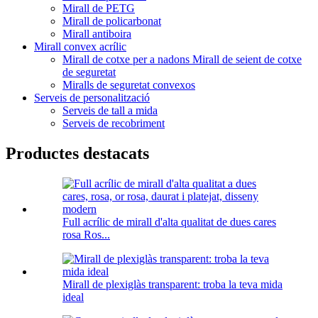
Mirall de PETG
Mirall de policarbonat
Mirall antiboira
Mirall convex acrílic
Mirall de cotxe per a nadons Mirall de seient de cotxe
de seguretat
Miralls de seguretat convexos
Serveis de personalització
Serveis de tall a mida
Serveis de recobriment
Productes destacats
Full acrílic de mirall d'alta qualitat de dues cares
rosa Ros...
Mirall de plexiglàs transparent: troba la teva mida
ideal